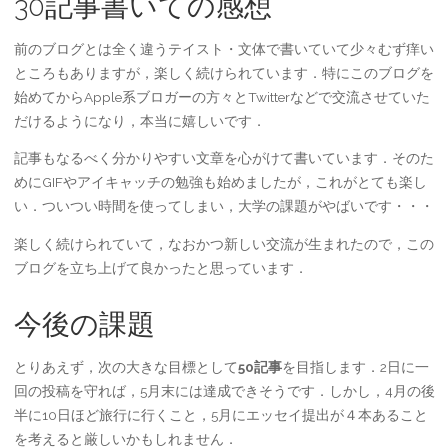
30記事書いての感想
前のブログとは全く違うテイスト・文体で書いていて少々むず痒い
ところもありますが，楽しく続けられています．特にこのブログを
始めてからApple系ブロガーの方々とTwitterなどで交流させていた
だけるようになり，本当に嬉しいです．
記事もなるべく分かりやすい文章を心がけて書いています．そのた
めにGIFやアイキャッチの勉強も始めましたが，これがとても楽し
い．ついつい時間を使ってしまい，大学の課題がやばいです・・・
楽しく続けられていて，なおかつ新しい交流が生まれたので，この
ブログを立ち上げて良かったと思っています．
今後の課題
とりあえず，次の大きな目標として
50記事
を目指します．2日に一
回の投稿を守れば，5月末には達成できそうです．しかし，4月の後
半に10日ほど旅行に行くこと，5月にエッセイ提出が４本あること
を考えると厳しいかもしれません．