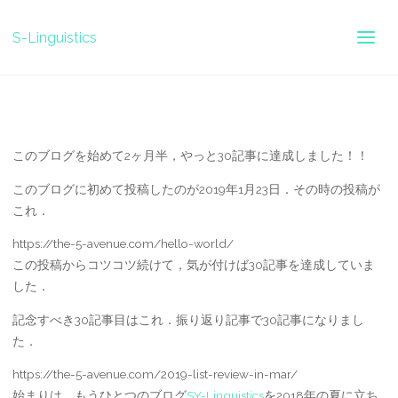
投稿者:
Sho
オン
10/04/2019
S-Linguistics
ホ
blog
ブログ 30記事達成！！
ー
ム
このブログを始めて2ヶ月半，やっと30記事に達成しました！！
このブログに初めて投稿したのが2019年1月23日．その時の投稿が
これ．
https://the-5-avenue.com/hello-world/
この投稿からコツコツ続けて，気が付けば30記事を達成していま
した．
記念すべき30記事目はこれ．振り返り記事で30記事になりまし
た．
https://the-5-avenue.com/2019-list-review-in-mar/
始まりは，もうひとつのブログ
SY-Linguistics
を2018年の夏に立ち