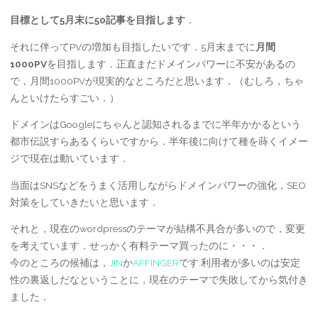
目標として5月末に50記事を目指します
．
それに伴ってPVの増加も目指したいです．5月末までに
月間
1000PV
を目指します．正直まだドメインパワーに不安があるの
で，月間1000PVが現実的なところだと思います．（むしろ，ちゃ
んといけたらすごい．）
ドメインはGoogleにちゃんと認知されるまでに半年かかるという
都市伝説すらあるくらいですから．半年後に向けて種を蒔くイメー
ジで現在は動いています．
当面はSNSなどをうまく活用しながらドメインパワーの強化，SEO
対策をしていきたいと思います．
それと，現在のwordpressのテーマが結構不具合が多いので，変更
を考えています．せっかく有料テーマ買ったのに・・・．
今のところの候補は，
JIN
か
AFFINGER
です.利用者が多いのは安定
性の裏返しだなということに，現在のテーマで失敗してから気付き
ました．