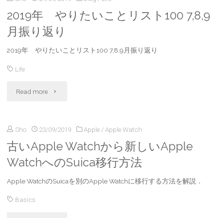
2019年 やりたいことリスト100 7,8,9
5
月振り返り
常
2019年 やりたいことリスト100 7,8,9月振り返り
時
Life
表
"2019
Read more
示
年
機
Sho
23/09/2019
Apple
/
Apple Watch
や
能
古いApple Watchから新しいApple
り
を
WatchへのSuica移行方法
た
オ
Apple WatchのSuicaを別のApple Watchに移行する方法を解説．
い
フ
Basics
こ
に