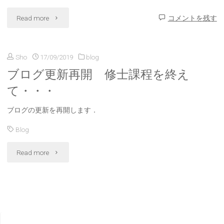
"7
Read more
コメントを残す
月
Sho
17/09/2019
blog
の
ブログ更新再開 修士課程を終え
生
て・・・
活
ブログの更新を再開します．
費"
Blog
"ブ
Read more
ロ
グ
更