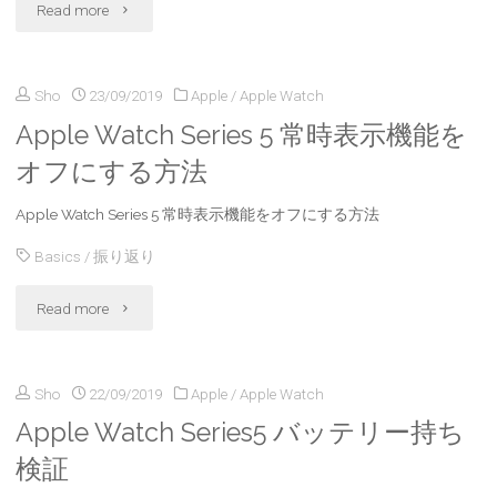
"古
Read more
と
し
い
リ
た
Sho
23/09/2019
Apple
/
Apple Watch
Apple
ス
時
Apple Watch Series 5 常時表示機能を
Watch
ト
オフにする方法
の
か
100
電
Apple Watch Series 5 常時表示機能をオフにする方法
ら
7,8,9
池
Basics
/
振り返り
新
月
持
"Apple
Read more
し
振
ち"
Watch
い
り
Sho
22/09/2019
Apple
/
Apple Watch
Series
Apple
返
Apple Watch Series5 バッテリー持ち
5
Watch
検証
り"
常
へ