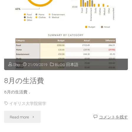
5
ち
方
開
検
法"
封
証"
の
儀"
Sho
21/09/2019
BLOG 日本語
8月の生活費
8月の生活費．
イギリス大学院留学
"8
Read more
コメントを残す
月