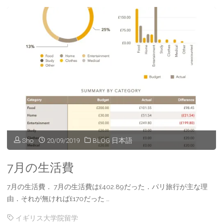
の
生
活
費"
Sho
20/09/2019
BLOG 日本語
7月の生活費
7月の生活費． 7月の生活費は£402.89だった．パリ旅行が主な理
由．それが無ければ£170だった …
イギリス大学院留学