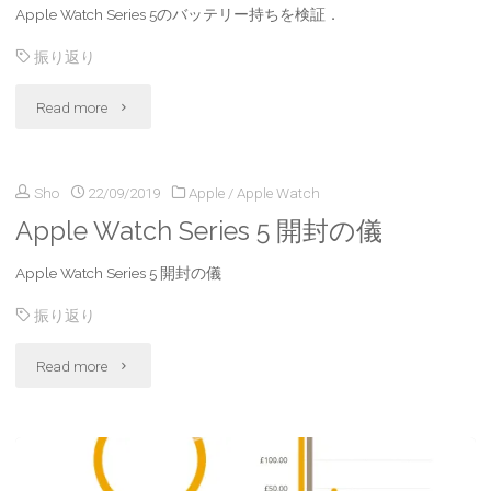
Apple Watch Series 5のバッテリー持ちを検証．
時
の
振り返り
表
Suica
"Apple
Read more
示
移
Watch
機
行
Sho
22/09/2019
Apple
/
Apple Watch
Series5
能
方
Apple Watch Series 5 開封の儀
バ
を
法"
Apple Watch Series 5 開封の儀
ッ
オ
振り返り
テ
フ
"Apple
Read more
リ
に
Watch
ー
す
Series
持
る