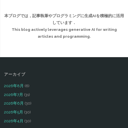
新
再
本ブログでは，記事執筆やプログラミングに生成AIを積極的に活用
しています．
開
This blog actively leverages generative AI for writing
articles and programming.
修
士
課
程
アーカイブ
を
2026年8月
(6)
2026年7月
(31)
終
2026年6月
(30)
え
2026年5月
(30)
て・・・"
2026年4月
(30)