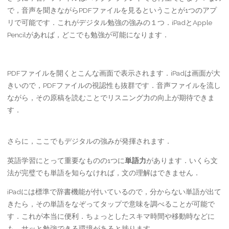
で，音声を聞きながらPDFファイルを見るということが1つのアプ
リで可能です．これがデジタル勉強の強みの１つ．iPadとApple
Pencilがあれば，どこでも勉強が可能になります．
PDFファイルを開くとこんな画面で表示されます．iPadは画面が大
きいので，PDFファイルの視認性も抜群です．音声ファイルを流し
ながら，その原稿を読むことでリスニング力の向上が期待できま
す．
さらに，ここでもデジタルの強みが発揮されます．
英語学習にとって重要なものの1つに
単語力
があります．いくら文
法が完璧でも単語を知らなければ，文の理解はできません．
iPadには標準で辞書機能が付いているので，分からない単語が出て
きたら，その単語をなぞってタップで意味を調べることが可能で
す．これが本当に便利．ちょっとしたスキマ時間や移動時などに
も，サッと勉強できる環境があると捗ります．