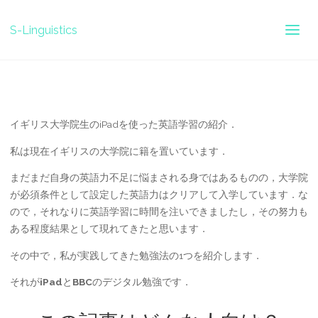
投稿者:
Sho
オン
04/06/2019
S-Linguistics
ホ
Apple
イギリス大学院生のiPadで無料の英語学習． BBC
ー
LEARNING ENGLISH
ム
イギリス大学院生のiPadを使った英語学習の紹介．
私は現在イギリスの大学院に籍を置いています．
まだまだ自身の英語力不足に悩まされる身ではあるものの，大学院
が必須条件として設定した英語力はクリアして入学しています．な
ので，それなりに英語学習に時間を注いできましたし，その努力も
ある程度結果として現れてきたと思います．
その中で，私が実践してきた勉強法の1つを紹介します．
それが
iPad
と
BBC
のデジタル勉強です．