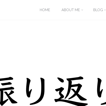
コ
HOME
ABOUT ME
BLOG
ン
テ
ン
ツ
へ
ス
キ
ッ