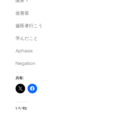
限界？
改善策
歯医者行こう
学んだこと
Aphasia
Negation
共有:
いいね: