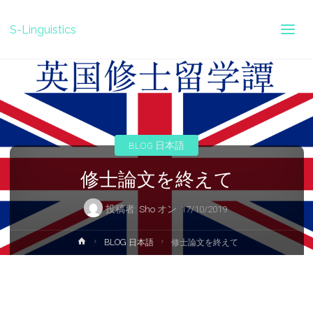
S-Linguistics
BLOG 日本語
修士論文を終えて
投稿者:
Sho
オン
17/10/2019
ホ
BLOG 日本語
修士論文を終えて
ー
ム