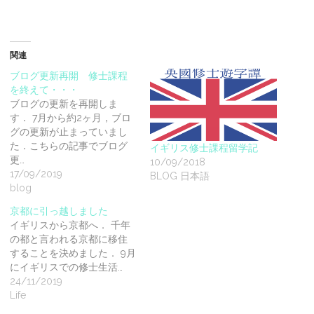
関連
ブログ更新再開 修士課程
を終えて・・・
ブログの更新を再開しま
す． 7月から約2ヶ月，ブロ
グの更新が止まっていまし
た．こちらの記事でブログ
イギリス修士課程留学記
更…
10/09/2018
17/09/2019
BLOG 日本語
blog
京都に引っ越しました
イギリスから京都へ． 千年
の都と言われる京都に移住
することを決めました． 9月
にイギリスでの修士生活…
24/11/2019
Life