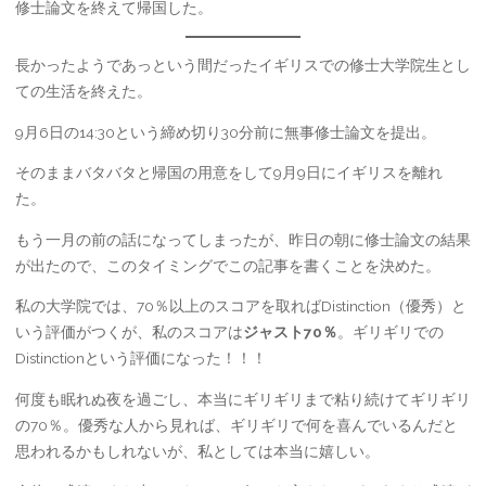
修士論文を終えて帰国した。
長かったようであっという間だったイギリスでの修士大学院生とし
ての生活を終えた。
9月6日の14:30という締め切り30分前に無事修士論文を提出。
そのままバタバタと帰国の用意をして9月9日にイギリスを離れ
た。
もう一月の前の話になってしまったが、昨日の朝に修士論文の結果
が出たので、このタイミングでこの記事を書くことを決めた。
私の大学院では、70％以上のスコアを取ればDistinction（優秀）と
いう評価がつくが、私のスコアは
ジャスト70％
。ギリギリでの
Distinctionという評価になった！！！
何度も眠れぬ夜を過ごし、本当にギリギリまで粘り続けてギリギリ
の70％。優秀な人から見れば、ギリギリで何を喜んでいるんだと
思われるかもしれないが、私としては本当に嬉しい。