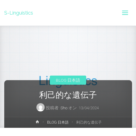
S-Linguistics
BLOG 日本語
利己的な遺伝子
投稿者:
Sho
オン
13/04/2024
ホ
BLOG 日本語
利己的な遺伝子
ー
ム