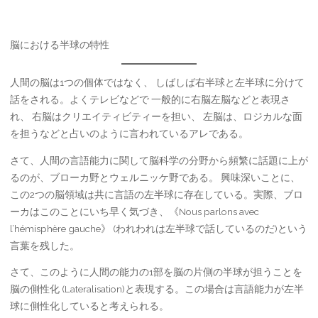
脳における半球の特性
人間の脳は1つの個体ではなく、 しばしば右半球と左半球に分けて
話をされる。よくテレビなどで 一般的に右脳左脳などと表現さ
れ、 右脳はクリエイティビティーを担い、 左脳は、ロジカルな面
を担うなどと占いのように言われているアレである。
さて、人間の言語能力に関して脳科学の分野から頻繁に話題に上が
るのが、ブローカ野とウェルニッケ野である。 興味深いことに、
この2つの脳領域は共に言語の左半球に存在している。実際、ブロ
ーカはこのことにいち早く気づき、《Nous parlons avec
l’hémisphère gauche》 (われわれは左半球で話しているのだ)という
言葉を残した。
さて、このように人間の能力の1部を脳の片側の半球が担うことを
脳の側性化 (Lateralisation)と表現する。この場合は言語能力が左半
球に側性化していると考えられる。