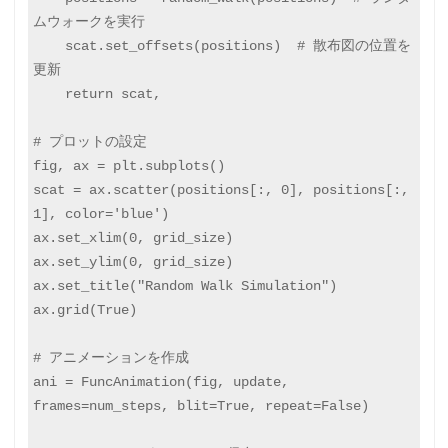
ムウォークを実行

    scat.set_offsets(positions)  # 散布図の位置を
更新

    return scat,

# プロットの設定

fig, ax = plt.subplots()

scat = ax.scatter(positions[:, 0], positions[:, 
1], color='blue')

ax.set_xlim(0, grid_size)

ax.set_ylim(0, grid_size)

ax.set_title("Random Walk Simulation")

ax.grid(True)

# アニメーションを作成

ani = FuncAnimation(fig, update, 
frames=num_steps, blit=True, repeat=False)
