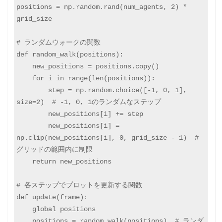
positions = np.random.rand(num_agents, 2) * 
grid_size

# ランダムウォークの関数

def random_walk(positions):

    new_positions = positions.copy()

    for i in range(len(positions)):

        step = np.random.choice([-1, 0, 1], 
size=2)  # -1, 0, 1のランダムなステップ

        new_positions[i] += step

        new_positions[i] = 
np.clip(new_positions[i], 0, grid_size - 1)  # 
グリッドの範囲内に制限

    return new_positions

# 各ステップでプロットを更新する関数

def update(frame):

    global positions

    positions = random_walk(positions)  # ランダ