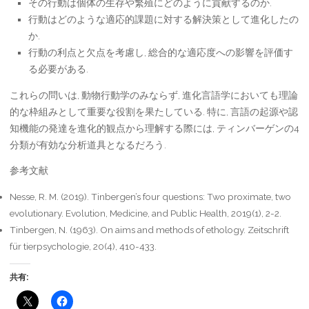
その行動は個体の生存や繁殖にどのように貢献するのか.
行動はどのような適応的課題に対する解決策として進化したの
か.
行動の利点と欠点を考慮し, 総合的な適応度への影響を評価す
る必要がある.
これらの問いは, 動物行動学のみならず, 進化言語学においても理論
的な枠組みとして重要な役割を果たしている. 特に, 言語の起源や認
知機能の発達を進化的観点から理解する際には, ティンバーゲンの4
分類が有効な分析道具となるだろう.
参考文献
Nesse, R. M. (2019). Tinbergen’s four questions: Two proximate, two
evolutionary. Evolution, Medicine, and Public Health, 2019(1), 2-2.
Tinbergen, N. (1963). On aims and methods of ethology. Zeitschrift
für tierpsychologie, 20(4), 410-433.
共有: