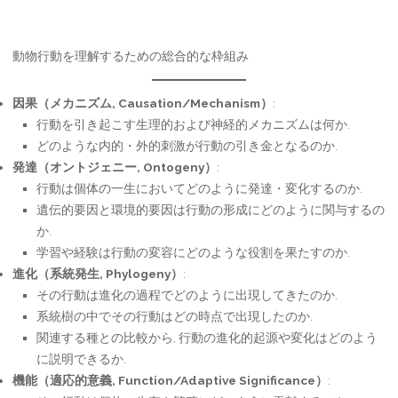
動物行動を理解するための総合的な枠組み
因果（メカニズム, Causation/Mechanism）
:
行動を引き起こす生理的および神経的メカニズムは何か.
どのような内的・外的刺激が行動の引き金となるのか.
発達（オントジェニー, Ontogeny）
:
行動は個体の一生においてどのように発達・変化するのか.
遺伝的要因と環境的要因は行動の形成にどのように関与するの
か.
学習や経験は行動の変容にどのような役割を果たすのか.
進化（系統発生, Phylogeny）
:
その行動は進化の過程でどのように出現してきたのか.
系統樹の中でその行動はどの時点で出現したのか.
関連する種との比較から, 行動の進化的起源や変化はどのよう
に説明できるか.
機能（適応的意義, Function/Adaptive Significance）
: