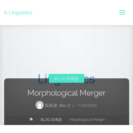
S-Linguistics
BLOG 日本語
Morphological Merger
投稿者:
Sho
オン
11/04/2025
ホ
BLOG 日本語
Morphological Merger
ー
ム