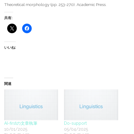
Theoretical morphology (pp. 253-270). Academic Press.
共有:
いいね:
関連
AI-firstの文章執筆
Do-support
10/01/2025
05/04/2025