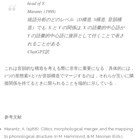
head of Y.
Marantz (1988)
統語分析のどのレベル（D構造, S構造, 音韻構
造）でも, X と Y の関係は, X の語彙的中心語が
Y の語彙的中心語に接辞として付くことで表さ
れることがある.
ChatGPT訳
これは音韻的な構造を考える際に非常に重要になる．具体的には，
2つの形態素XとYが音韻構造でマージするのは，それらが互いに隣
接関係を持てるときに限られることを端的に示している．
参考文献
Marantz, A. (1988). Clitics, morphological merger, and the mapping
to phonological structure. In M. Hammond, & M. Noonan (Eds.),