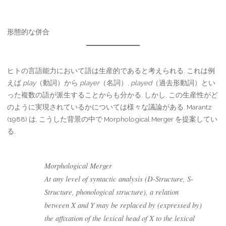
形態的な併合
ヒトの言語能力において語は生産的であると考えられる. これは例
えば
play
（動詞）から
player
（名詞）,
played
（過去形動詞）とい
った複数の語が派生することからも分かる. しかし, この生産性がど
のように実現されているかについては様々な議論がある. Marantz
(1988) は, こうした背景の中で Morphological Merger を提案してい
る.
Morphological Merger
At any level of syntactic analysis (D-Structure, S-
Structure, phonological structure), a relation
between X and Y may be replaced by (expressed by)
the affixation of the lexical head of X to the lexical