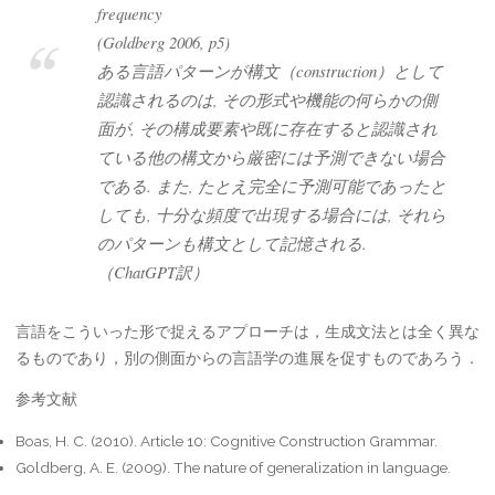
frequency
(Goldberg 2006, p5)
ある言語パターンが構文（construction）として
認識されるのは, その形式や機能の何らかの側
面が, その構成要素や既に存在すると認識され
ている他の構文から厳密には予測できない場合
である. また, たとえ完全に予測可能であったと
しても, 十分な頻度で出現する場合には, それら
のパターンも構文として記憶される.
（ChatGPT訳）
言語をこういった形で捉えるアプローチは，生成文法とは全く異な
るものであり，別の側面からの言語学の進展を促すものであろう．
参考文献
Boas, H. C. (2010). Article 10: Cognitive Construction Grammar.
Goldberg, A. E. (2009). The nature of generalization in language.