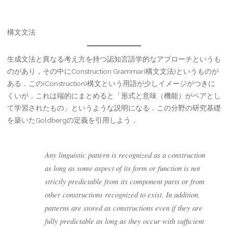
構文文法
生成文法と異なる考え方を持つ認知言語学的なアプローチというも
のがあり，その中にConstruction Grammar(構文文法)というものが
ある．この(Construction)構文という用語が少しイメージがつきに
くいが，これは端的にまとめると「形式と意味（機能）がペアとし
て学習されたもの」というような説明になる．この分野の研究基礎
を築いたGoldbergの定義を引用しよう．
Any linguistic pattern is recognized as a construction
as long as some aspect of its form or function is not
strictly predictable from its component parts or from
other constructions recognized to exist. In addition,
patterns are stored as constructions even if they are
fully predictable as long as they occur with sufficient