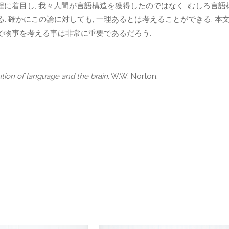
程に着目し, 我々人間が言語構造を獲得したのではなく, むしろ言語
 確かにこの論に対しても, 一理あるとは考えることができる. 本
ルで物事を考える事は非常に重要であるだろう.
tion of language and the brain
. W.W. Norton.