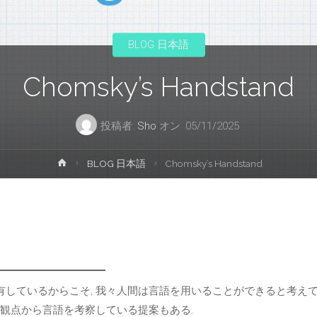
プ
BLOG 日本語
Chomsky’s Handstand
投稿者:
Sho
オン
05/11/2025
ホ
BLOG 日本語
Chomsky’s Handstand
ー
ム
に有しているからこそ, 我々人間は言語を用いることができると考え
逆の観点から言語を考察している提案もある.