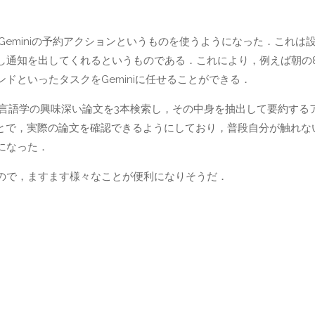
はGeminiの予約アクションというものを使うようになった．これは
し通知を出してくれるというものである．これにより，例えば朝の
ドといったタスクをGeminiに任せることができる．
に言語学の興味深い論文を3本検索し，その中身を抽出して要約する
ことで，実際の論文を確認できるようにしており，普段自分が触れな
になった．
ので，ますます様々なことが便利になりそうだ．