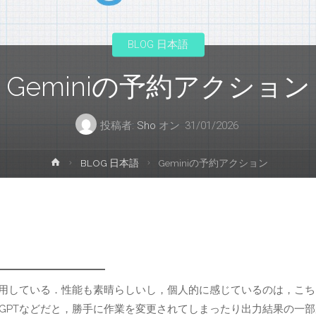
プ
BLOG 日本語
Geminiの予約アクション
投稿者:
Sho
オン
31/01/2026
ホ
BLOG 日本語
Geminiの予約アクション
ー
ム
を愛用している．性能も素晴らしいし，個人的に感じているのは，こち
tGPTなどだと，勝手に作業を変更されてしまったり出力結果の一部