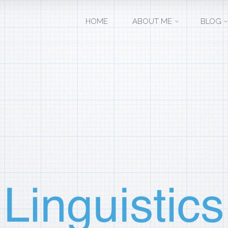
コ
HOME
ABOUT ME
BLOG
ン
テ
ン
ツ
へ
ス
キ
ッ