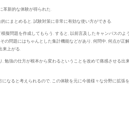
非常に革新的な体験が得られた.
複合的にまとめると, 試験対策に非常に有効な使い方ができる.
えて模擬問題を作成してもらう. すると, 以前言及したキャンバスのよ
その問題にはちゃんとした集計機能などがあり, 何問中, 何点が正
来上がる.
, 勉強の仕方が根本から変わるということを改めて痛感させる出
い方になると考えられるので, この体験を元に今後様々な分野に拡張