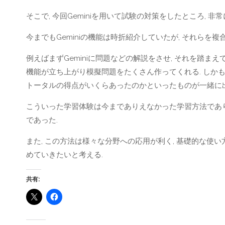
そこで, 今回Geminiを用いて試験の対策をしたところ, 
今までもGeminiの機能は時折紹介していたが, それらを
例えばまずGeminiに問題などの解説をさせ, それを踏ま
機能が立ち上がり模擬問題をたくさん作ってくれる. しかも
トータルの得点がいくらあったのかといったものが一緒に出
こういった学習体験は今までありえなかった学習方法であり
であった.
また, この方法は様々な分野への応用が利く, 基礎的な使
めていきたいと考える.
共有: