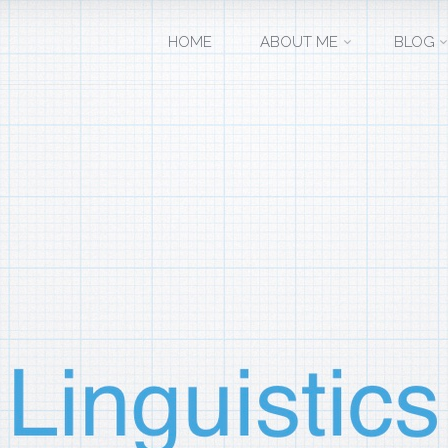
コ
HOME
ABOUT ME
BLOG
ン
テ
ン
ツ
へ
ス
キ
ッ