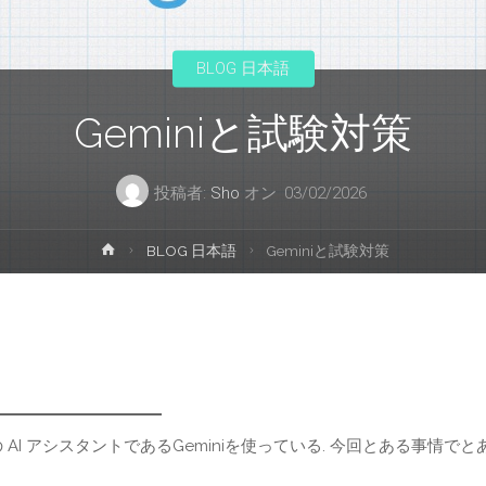
プ
BLOG 日本語
Geminiと試験対策
投稿者:
Sho
オン
03/02/2026
ホ
BLOG 日本語
Geminiと試験対策
ー
ム
 AI アシスタントであるGeminiを使っている. 今回とある事情でと