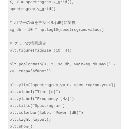
X, Y = spectrogram.x_grid(), 
spectrogram.y_grid()

# パワーの値をデシベル(dB)に変換

sg_db = 10 * np.log10(spectrogram.values)

# グラフの描画設定

plt.figure(figsize=(10, 4))

plt.pcolormesh(X, Y, sg_db, vmin=sg_db.max() - 
70, cmap='afmhot')

plt.ylim([spectrogram.ymin, spectrogram.ymax])

plt.xlabel("Time [s]")

plt.ylabel("Frequency [Hz]")

plt.title("Spectrogram")

plt.colorbar(label="Power (dB)")

plt.tight_layout()

plt.show()
