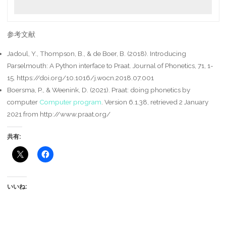
参考文献
Jadoul, Y., Thompson, B., & de Boer, B. (2018). Introducing
Parselmouth: A Python interface to Praat. Journal of Phonetics, 71, 1-
15. https://doi.org/10.1016/j.wocn.2018.07.001
Boersma, P., & Weenink, D. (2021). Praat: doing phonetics by
computer
Computer program
. Version 6.1.38, retrieved 2 January
2021 from http://www.praat.org/
共有:
いいね: