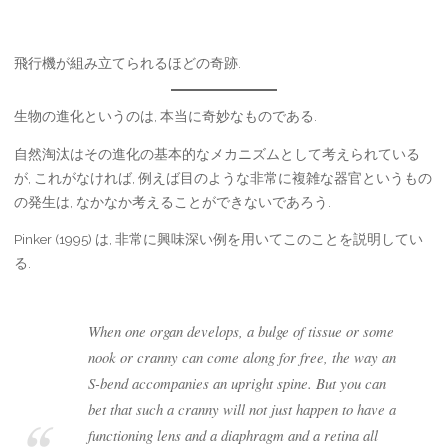
飛行機が組み立てられるほどの奇跡.
生物の進化というのは, 本当に奇妙なものである.
自然淘汰はその進化の基本的なメカニズムとして考えられている
が, これがなければ, 例えば目のような非常に複雑な器官というもの
の発生は, なかなか考えることができないであろう.
Pinker (1995) は, 非常に興味深い例を用いてこのことを説明してい
る.
When one organ develops, a bulge of tissue or some
nook or cranny can come along for free, the way an
S-bend accompanies an upright spine. But you can
bet that such a cranny will not just happen to have a
functioning lens and a diaphragm and a retina all