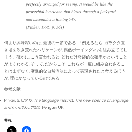
perfectly arranged for seeing. It would be like the
proverbial hurricane that blows through a junkyard
and assembles a Boeing 747.
(Pinker, 1995, p. 361)
何より興味深いのは, 最後の一節である. 「例えるなら, ガラクタ置
き場を吹き荒れたハリケーンが, 偶然ボーイング747を組み立ててし
まう」確かに, こう言われると, どれだけ奇跡的な確率かということ
がよくわかる. そして, だからこそ, これらが一度に組み合わさるこ
とはまずなく, 漸進的な自然淘汰によって実現されたと考えるほう
が, 理にかなっているのである.
参考文献
Pinker, S. (1995).
The language instinct: The new science of language
and mind
(Vol. 7529). Penguin UK.
共有: