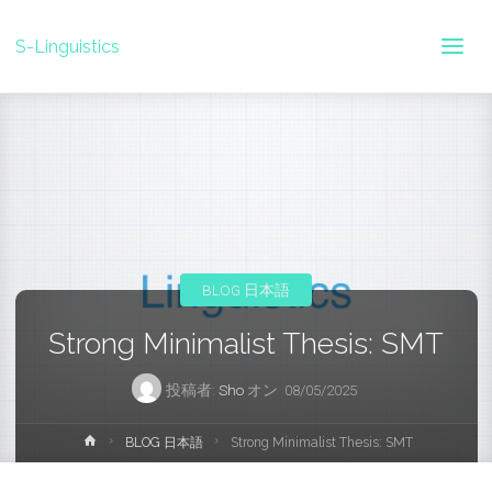
S-Linguistics
BLOG 日本語
Strong Minimalist Thesis: SMT
投稿者:
Sho
オン
08/05/2025
ホ
BLOG 日本語
Strong Minimalist Thesis: SMT
ー
ム