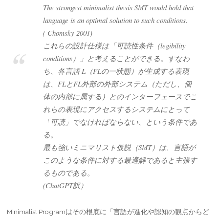
The strongest minimalist thesis SMT would hold that
language is an optimal solution to such conditions.
( Chomsky 2001)
これらの設計仕様は「可読性条件（legibility
conditions）」と考えることができる。すなわ
ち、各言語 L（FLの一状態）が生成する表現
は、FLとFL外部の外部システム（ただし、個
体の内部に属する）とのインターフェースでこ
れらの表現にアクセスするシステムにとって
「可読」でなければならない、という条件であ
る。
最も強いミニマリスト仮説（SMT）は、言語が
このような条件に対する最適解であると主張す
るものである。
(ChatGPT訳）
Minimalist Programはその根底に「言語が進化や認知の観点からど