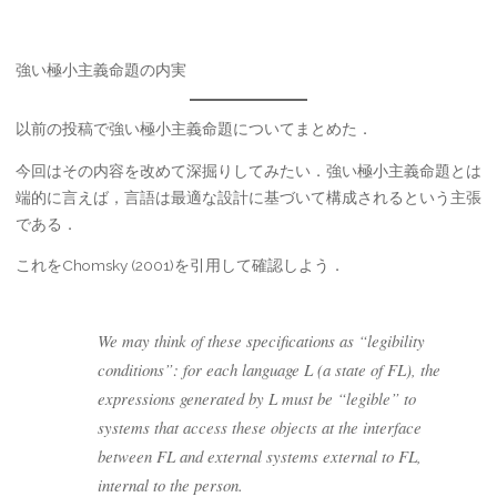
強い極小主義命題の内実
以前の投稿で強い極小主義命題についてまとめた．
今回はその内容を改めて深掘りしてみたい．強い極小主義命題とは
端的に言えば，言語は最適な設計に基づいて構成されるという主張
である．
これをChomsky (2001)を引用して確認しよう．
We may think of these specifications as “legibility
conditions”: for each language L (a state of FL), the
expressions generated by L must be “legible” to
systems that access these objects at the interface
between FL and external systems external to FL,
internal to the person.