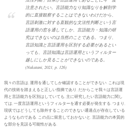
注意されたい。言語能力なり知識なりを解剖学
的に直接観察することはできないわけだから、
言語刺激に対する直観的な文法性判断という言
語運用の窓を通してしか、言語能力・知識の研
究はできないのは当然のことである。つまり、
言語知識と言語運用を区別する必要があるとい
っても、言語知識は言語運用というフィルター
越しにしか見ることができないのである。
(Nakatani, 2021, p. 126)
我々の言語は, 運用を通してしか確認することができない. これは現
代の技術を踏まえると正しい指摘であり, だからこそ我々は言語運
用と言語能力を区別はしていても, 主に研究したい言語能力に関し
ては, 一度言語運用というフィルターを通す必要が発生する. つまり,
現状ではどうしても除外することのできない通過点が存在している
ようなものである. この点に留意しておかないと, 言語能力の本質的
な部分を見誤る可能性がある.