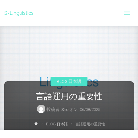
S-Linguistics
BLOG 日本語
言語運用の重要性
投稿者:
Sho
オン
06/08/2025
ホ
BLOG 日本語
言語運用の重要性
ー
ム