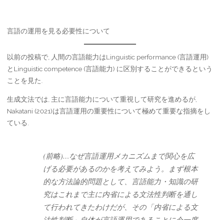
言語の運用を見る必要性について
以前の投稿で, 人間の言語能力はLinguistic performance (言語運用)
とLinguistic competence (言語能力) に区別することができるという
ことを見た.
生成文法では, 主に言語能力について重視して研究を進めるが,
Nakatani (2021)は言語運用の重要性について極めて重要な指摘をし
ている.
(前略)…なぜ言語運用メカニズムまで関心を広
げる必要があるのかを考えてみよう。まず根本
的な方法論的問題として、言語能力・知識の研
究はこれまで主に内省による文法性判断を通し
て行われてきたわけだが、その「内省による文
法性判断」自体が言語運用であることに今一度