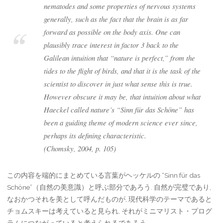
nematodes and some properties of nervous systems
generally, such as the fact that the brain is as far
forward as possible on the body axis. One can
plausibly trace interest in factor 3 back to the
Galilean intuition that “nature is perfect,” from the
tides to the flight of birds, and that it is the task of the
scientist to discover in just what sense this is true.
However obscure it may be, that intuition about what
Haeckel called nature’s “Sinn für das Schöne” has
been a guiding theme of modern science ever since,
perhaps its defining characteristic.
(Chomsky, 2004, p. 105)
この内容を端的にまとめている言葉がヘッケルの “Sinn für das
Schöne”（自然の美意識）と呼ぶ部分であろう. 自然が完璧であり,
なおかつそれを美として呼んだものが, 現代科学のテーマであると
チョムスキーは考えていると見られ, それがミニマリスト・プログ
ラムにつながっていると考えられるであろう.