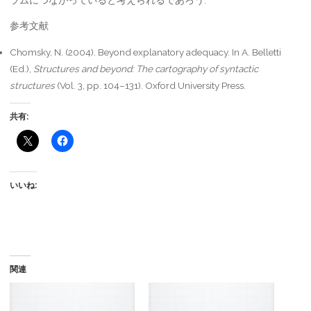
参考文献
Chomsky, N. (2004). Beyond explanatory adequacy. In A. Belletti
(Ed.),
Structures and beyond: The cartography of syntactic
structures
(Vol. 3, pp. 104–131). Oxford University Press.
共有:
いいね:
関連