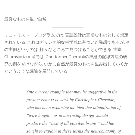
最良なものを生む自然
ミニマリスト・プログラムでは, 言語設計は完璧なものとして想定
されている. これはガリレオ的な科学観に基づいた発想であるが, そ
の実例というのは, 様々なところで見つけることができる. 実際
Chomsky (2004)では, Christopher Cherniakの神経の配線方法の研
究の例を挙げながら, いかに自然が最良のものを生み出していくか
というような議論を展開している.
One current example that may be suggestive in the
present context is work by Christopher Cherniak,
who has been exploring the idea that minimization of
“wire length,” as in microchip design, should
produce the “best of all possible brains,” and has
sought to explain in these terms the neuroanatomy of