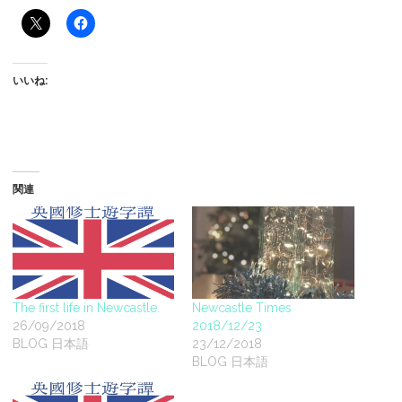
いいね:
関連
The first life in Newcastle.
Newcastle Times
26/09/2018
2018/12/23
BLOG 日本語
23/12/2018
BLOG 日本語