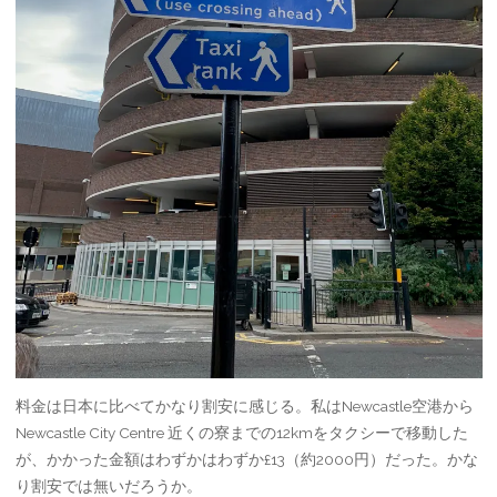
料金は日本に比べてかなり割安に感じる。私はNewcastle空港から
Newcastle City Centre 近くの寮までの12kmをタクシーで移動した
が、かかった金額はわずかはわずか£13（約2000円）だった。かな
り割安では無いだろうか。