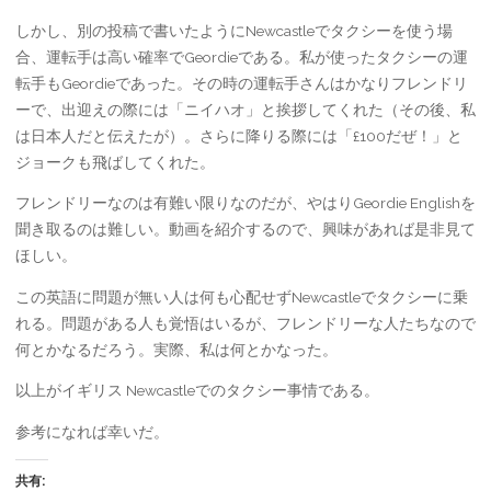
しかし、別の投稿で書いたようにNewcastleでタクシーを使う場
合、運転手は高い確率でGeordieである。私が使ったタクシーの運
転手もGeordieであった。その時の運転手さんはかなりフレンドリ
ーで、出迎えの際には「ニイハオ」と挨拶してくれた（その後、私
は日本人だと伝えたが）。さらに降りる際には「£100だぜ！」と
ジョークも飛ばしてくれた。
フレンドリーなのは有難い限りなのだが、やはりGeordie Englishを
聞き取るのは難しい。動画を紹介するので、興味があれば是非見て
ほしい。
この英語に問題が無い人は何も心配せずNewcastleでタクシーに乗
れる。問題がある人も覚悟はいるが、フレンドリーな人たちなので
何とかなるだろう。実際、私は何とかなった。
以上がイギリス Newcastleでのタクシー事情である。
参考になれば幸いだ。
共有: