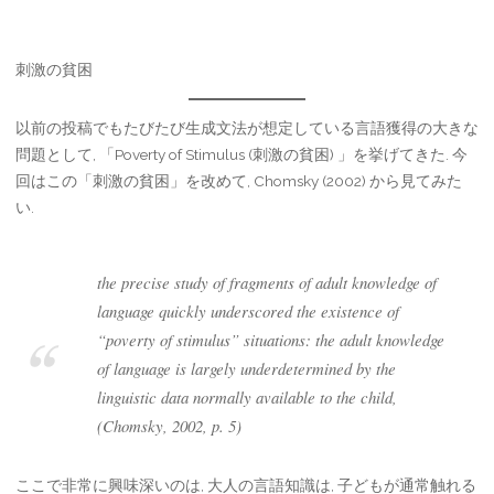
刺激の貧困
以前の投稿でもたびたび生成文法が想定している言語獲得の大きな
問題として, 「Poverty of Stimulus (刺激の貧困) 」を挙げてきた. 今
回はこの「刺激の貧困」を改めて, Chomsky (2002) から見てみた
い.
the precise study of fragments of adult knowledge of
language quickly underscored the existence of
“poverty of stimulus” situations: the adult knowledge
of language is largely underdetermined by the
linguistic data normally available to the child,
(Chomsky, 2002, p. 5)
ここで非常に興味深いのは, 大人の言語知識は, 子どもが通常触れる