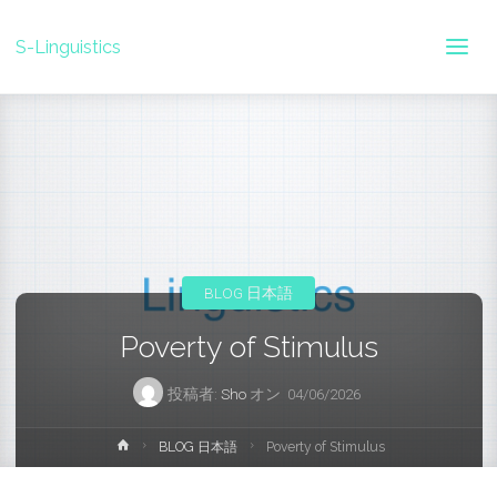
S-Linguistics
BLOG 日本語
Poverty of Stimulus
投稿者:
Sho
オン
04/06/2026
ホ
BLOG 日本語
Poverty of Stimulus
ー
ム