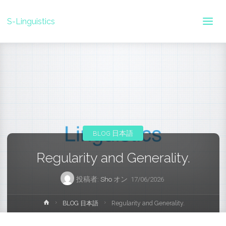
S-Linguistics
BLOG 日本語
Regularity and Generality.
投稿者:
Sho
オン
17/06/2026
ホ
BLOG 日本語
Regularity and Generality.
ー
ム