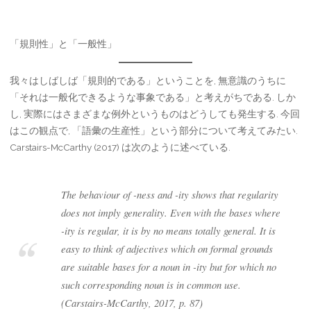
「規則性」と「一般性」
我々はしばしば「規則的である」ということを, 無意識のうちに
「それは一般化できるような事象である」と考えがちである. しか
し, 実際にはさまざまな例外というものはどうしても発生する. 今回
はこの観点で, 「語彙の生産性」という部分について考えてみたい.
Carstairs-McCarthy (2017) は次のように述べている.
The behaviour of -ness and -ity shows that regularity
does not imply generality. Even with the bases where
-ity is regular, it is by no means totally general. It is
easy to think of adjectives which on formal grounds
are suitable bases for a noun in -ity but for which no
such corresponding noun is in common use.
(Carstairs-McCarthy, 2017, p. 87)