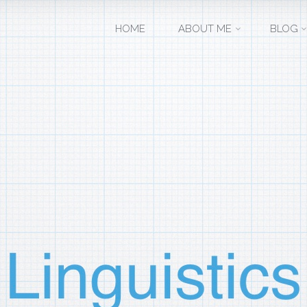
コ
HOME
ABOUT ME
BLOG
ン
テ
ン
ツ
へ
ス
キ
ッ