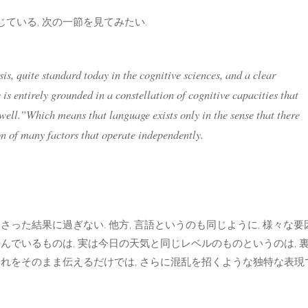
ている, 次の一節を見てみたい.
sis, quite standard today in the cognitive sciences, and a clear
is entirely grounded in a constellation of cognitive capacities that
ell.”Which means that language exists only in the sense that there
ion of many factors that operate independently.
った結果に過ぎない. 他方, 言語というのも同じように, 様々な要
んでいるものは, 実は今日の天気と同じレベルのものというのは, 
これをそのまま伝えるだけでは, さらに混乱を招くような独特な表現