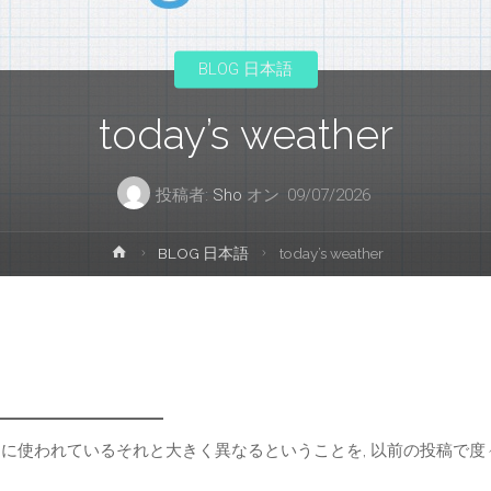
プ
BLOG 日本語
today’s weather
投稿者:
Sho
オン
09/07/2026
ホ
BLOG 日本語
today’s weather
ー
ム
的に使われているそれと大きく異なるということを, 以前の投稿で度