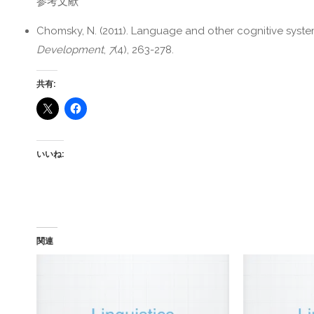
参考文献
Chomsky, N. (2011). Language and other cognitive syst
Development
,
7
(4), 263-278.
共有:
いいね:
関連