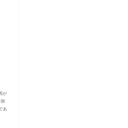
因が
裏側
であ