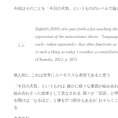
今回はそのことを「今日の天気」というもののレベルで論じ
Enfield (2010) also puts forth a far-reaching the
expression of the nonexistence thesis: “language 
each—taken separately—has other functions as w
is such a thing as today’s weather, a constellat
(Chomsky, 2011, p. 267)
個人的に, これは非常にユーモラスな表現であると思う.
「今日の天気」というものは, 確かに様々な要因が組み合わさ
組み合わさった総体として見なされる. 我々が「言語」と呼
を聞けば「なるほど」と膝を打つ部分もあるが, おそらく
る.