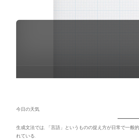
今日の天気
生成文法では, 「言語」というものの捉え方が日常で一般
れている.